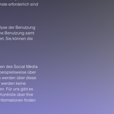
ste erforderlich sind
alyse der Benutzung
che Benutzung samt
rt. Sie können die
men des Social Media
beispielsweise über
s werden über diese
i werden keine
n. Für uns gibt es
Kontrolle über Ihre
nformationen finden