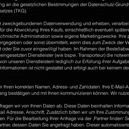
ng an die gesetzlichen Bestimmungen der Datenschutz-Grun
etzes (TKG).
r zweckgebundenen Datenverwendung und erheben, verarbeit
r die Abwicklung Ihres Kaufs, einschließlich eventuell später
 technische Administration sowie eigene Marketingzwecke. Ih
tergegeben oder sonst übermittelt, wenn dies zum Zweck der 
t oder Sie zuvor eingewilligt haben. Im Rahmen der Bestellabw
 eingesetzten Dienstleister (wie bspw. Transporteur) die notwe
on unseren Dienstleistern lediglich zur Erfüllung ihrer Aufga
nformationen ist nicht gestattet und erfolgt auch bei keinem de
ir Ihren korrekten Namen, Adress- und Zahldaten. Ihre E-Mail-A
gang bestätigen und mit Ihnen kommunizieren können. Wir nutze
 fragen wir von Ihnen Daten ab. Diese Daten beinhalten Inform
l Adresse, Anschrift. Zusätzlich bitten wir um Ihre Zustimmun
en. Für die Bearbeitung Ihrer Anfrage via der ‚Partner finden‘ S
tner, dessen Daten Sie angefragt haben. Dieser automatisierte