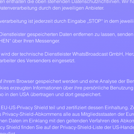
onen enthalten die oben stehenden Datenschutzrichtlinien. Wir
Datenverarbeitung durch den jeweiligen Anbieter.
nverarbeitung ist jederzeit durch Eingabe „STOP“ in dem jeweil
ienstleister gespeicherten Daten entfernen zu lassen, senden 
EN“ über Ihren Messenger.
 wird der technische Dienstleister WhatsBroadcast GmbH, Herzo
rbeiter des Versenders eingesetzt.
uf ihrem Browser gespeichert werden und eine Analyse der Be
kies erzeugten Informationen über ihre persönliche Benutzung
o in den USA übertragen und dort gespeichert.
U-US-Privacy Shield teil und zertifiziert dessen Einhaltung. 
es Privacy-Shield-Abkommens alle aus Mitgliedsstaaten der Eu
n Daten im Einklang mit den geltenden Verfahren des Abkom
cy Shield finden Sie auf der Privacy-Shield-Liste der US-Han
ov/list.