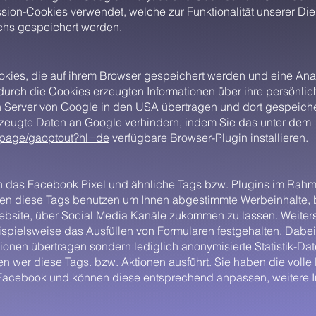
on-Cookies verwendet, welche zur Funktionalität unserer Dien
chs gespeichert werden.
kies, die auf ihrem Browser gespeichert werden und eine An
durch die Cookies erzeugten Informationen über ihre persönli
 Server von Google in den USA übertragen und dort gespeiche
zeugte Daten an Google verhindern, indem Sie das unter dem
dlpage/gaoptout?hl=de
verfügbare Browser-Plugin installieren.
n das Facebook Pixel und ähnliche Tags bzw. Plugins im Rah
nen diese Tags benutzen um Ihnen abgestimmte Werbeinhalte, 
Website, über Social Media Kanäle zukommen zu lassen. Weiter
spielsweise das Ausfüllen von Formularen festgehalten. Dabe
nen übertragen sondern lediglich anonymisierte Statistik-Date
ren wer diese Tags. bzw. Aktionen ausführt. Sie haben die volle 
 Facebook und können diese entsprechend anpassen, weitere I