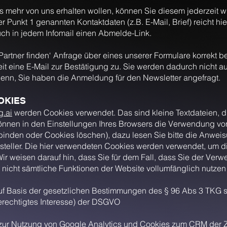
ils mehr von uns erhalten wollen, können Sie diesem jederzeit 
er Punkt 1 genannten Kontaktdaten (z.B. E-Mail, Brief) reicht hie
uch in jedem Infomail einen Abmelde-Link.
Partner finden‘ Anfrage über eines unserer Formulare korrekt b
it eine E-Mail zur Bestätigung zu. Sie werden dadurch nicht a
denn, Sie haben die Anmeldung für den Newsletter angefragt.
OKIES
.ai
werden Cookies verwendet. Das sind kleine Textdateien, di
können in den Einstellungen Ihres Browsers die Verwendung von
nden oder Cookies löschen), dazu lesen Sie bitte die Anwei
teller. Die hier verwendeten Cookies werden verwendet, um d
Wir weisen darauf hin, dass Sie für dem Fall, dass Sie der Ve
nicht sämtliche Funktionen der Website vollumfänglich nutze
auf Basis der gesetzlichen Bestimmungen des § 96 Abs 3 TKG s
(berechtigtes Interesse) der DSGVO
 zur Nutzung von Google Analytics und Cookies zum CRM der Z