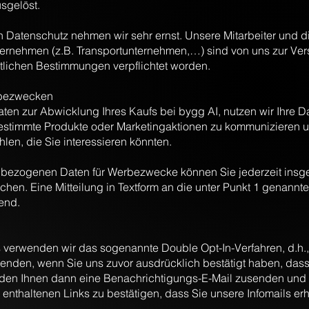
sgelöst.
Datenschutz nehmen wir sehr ernst. Unsere Mitarbeiter und d
ternehmen (z.B. Transportunternehmen,…) sind von uns zur Ve
tlichen Bestimmungen verpflichtet worden.
rbezwecken
ten zur Abwicklung Ihres Kaufs bei bygg AI, nutzen wir Ihre D
bestimmte Produkte oder Marketingaktionen zu kommunizieren 
len, die Sie interessieren könnten.
bezogenen Daten für Werbezwecke können Sie jederzeit insge
en. Eine Mitteilung in Textform an die unter Punkt 1 genannte
hend.
 verwenden wir das sogenannte Double Opt-In-Verfahren, d.h.,
senden, wenn Sie uns zuvor ausdrücklich bestätigt haben, dass 
erden Ihnen dann eine Benachrichtigungs-E-Mail zusenden und 
l enthaltenen Links zu bestätigen, dass Sie unsere Infomails er