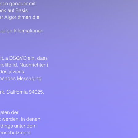
nen genauer mit
ok auf Basis
er Algorithmen die
ellen Informationen
lit. a DSGVO ein, dass
filbild, Nachrichten)
des jeweils
tehendes Messaging
k, California 94025,
aten der
t werden, in denen
rdings unter dem
tenschutzrecht