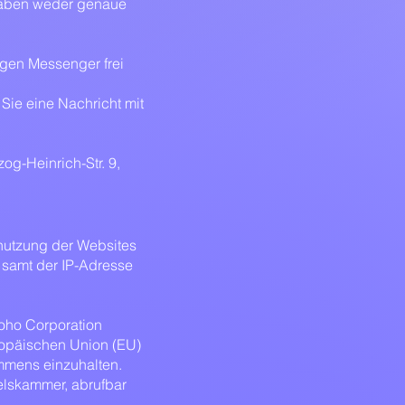
 haben weder genaue
igen Messenger frei
Sie eine Nachricht mit
g-Heinrich-Str. 9,
nutzung der Websites
 samt der IP-Adresse
Zoho Corporation
ropäischen Union (EU)
mens einzuhalten.
delskammer, abrufbar