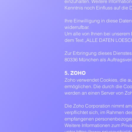
einzuhalten. Weitere Informati
Kenntnis noch Einfluss auf die 
Ihre Einwilligung in diese Date
widerrufbar.
Um alle von Ihnen bei unserem D
dem Text „ALLE DATEN LOESCH
Zur Erbringung dieses Dienstes
80336 München als Auftragsvera
5. ZOHO
Zoho verwendet Cookies, die a
ermöglichen. Die durch die Coo
werden an einen Server von Zoh
Die Zoho Corporation nimmt am E
verpflichtet sich, im Rahmen d
empfangenen personenbezogene
Weitere Informationen zum Priva
unter
https://www.privacyshield.g