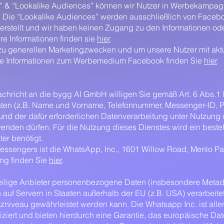
s” & “Lookalike Audiences” können wir Nutzer in Werbekampag
. Die “Lookalike Audiences” werden ausschließlich von Facebo
 erstellt und wir haben keinen Zugang zu den Informationen od
re Informationen finden sie
hier
.
zu generellen Marketingzwecken und um unsere Nutzer mit aktu
ere Informationen zum Werbemedium Facebook finden Sie
hier
.
chricht an die bygg AI GmbH willigen Sie gemäß Art. 6 Abs.1 
en (z.B. Name und Vorname, Telefonnummer, Messenger-ID, Pro
und der dafür erforderlichen Datenverarbeitung unter Nutzung 
nden dürfen. Für die Nutzung dieses Dienstes wird ein bes
er benötigt.
essengers ist die WhatsApp, Inc., 1601 Willow Road, Menlo Par
ng finden Sie
hier
.
weilige Anbieter personenbezogene Daten (insbesondere Metad
 auf Servern in Staaten außerhalb der EU (z.B. USA) verarbeite
iveau gewährleistet werden kann. Die Whatsapp Inc. ist alle
iziert und bieten hierdurch eine Garantie, das europäische Da